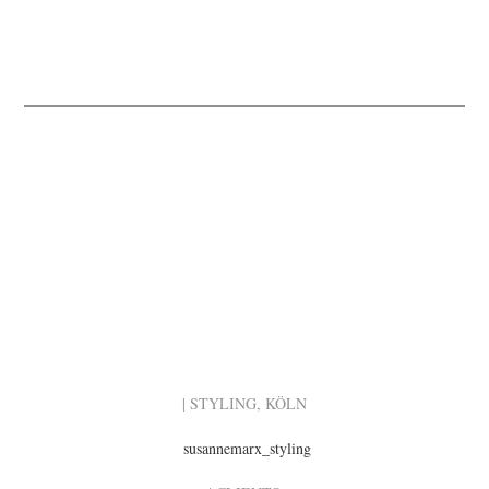
| STYLING, KÖLN
susannemarx_styling