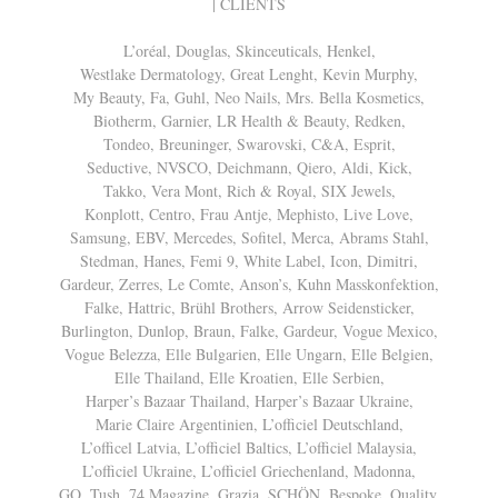
| CLIENTS
L’oréal, Douglas, Skinceuticals, Henkel,
Westlake Dermatology, Great Lenght, Kevin Murphy,
My Beauty, Fa, Guhl, Neo Nails, Mrs. Bella Kosmetics,
Biotherm, Garnier, LR Health & Beauty, Redken,
Tondeo, Breuninger, Swarovski, C&A, Esprit,
Seductive, NVSCO, Deichmann, Qiero, Aldi, Kick,
Takko, Vera Mont, Rich & Royal, SIX Jewels,
Konplott, Centro, Frau Antje, Mephisto, Live Love,
Samsung, EBV, Mercedes, Sofitel, Merca, Abrams Stahl,
Stedman, Hanes, Femi 9, White Label, Icon, Dimitri,
Gardeur, Zerres, Le Comte, Anson’s, Kuhn Masskonfektion,
Falke, Hattric, Brühl Brothers, Arrow Seidensticker,
Burlington, Dunlop, Braun, Falke, Gardeur, Vogue Mexico,
Vogue Belezza, Elle Bulgarien, Elle Ungarn, Elle Belgien,
Elle Thailand, Elle Kroatien, Elle Serbien,
Harper’s Bazaar Thailand, Harper’s Bazaar Ukraine,
Marie Claire Argentinien, L’officiel Deutschland,
L’officel Latvia, L’officiel Baltics, L’officiel Malaysia,
L’officiel Ukraine, L’officiel Griechenland, Madonna,
GQ, Tush, 74 Magazine, Grazia, SCHÖN, Bespoke, Quality,