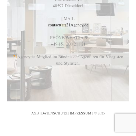
40597 Düsseldorf
| MAIL
contact(at)21Agency.de
| PHONE/WHATSAPP
+49 151 200 211 21
21
Agency ist Mitglied im Bündnis der Agenturen für Visagisten
und Stylisten.
AGB
|
DATENSCHUTZ
|
IMPRESSUM
| © 2025