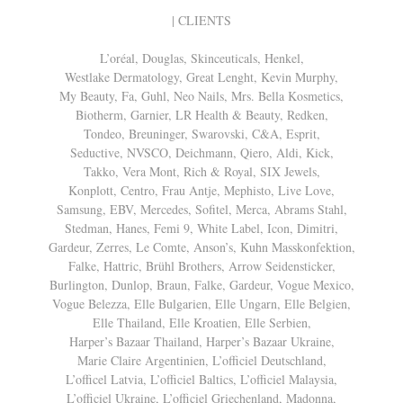
| CLIENTS
L’oréal, Douglas, Skinceuticals, Henkel,
Westlake Dermatology, Great Lenght, Kevin Murphy,
My Beauty, Fa, Guhl, Neo Nails, Mrs. Bella Kosmetics,
Biotherm, Garnier, LR Health & Beauty, Redken,
Tondeo, Breuninger, Swarovski, C&A, Esprit,
Seductive, NVSCO, Deichmann, Qiero, Aldi, Kick,
Takko, Vera Mont, Rich & Royal, SIX Jewels,
Konplott, Centro, Frau Antje, Mephisto, Live Love,
Samsung, EBV, Mercedes, Sofitel, Merca, Abrams Stahl,
Stedman, Hanes, Femi 9, White Label, Icon, Dimitri,
Gardeur, Zerres, Le Comte, Anson’s, Kuhn Masskonfektion,
Falke, Hattric, Brühl Brothers, Arrow Seidensticker,
Burlington, Dunlop, Braun, Falke, Gardeur, Vogue Mexico,
Vogue Belezza, Elle Bulgarien, Elle Ungarn, Elle Belgien,
Elle Thailand, Elle Kroatien, Elle Serbien,
Harper’s Bazaar Thailand, Harper’s Bazaar Ukraine,
Marie Claire Argentinien, L’officiel Deutschland,
L’officel Latvia, L’officiel Baltics, L’officiel Malaysia,
L’officiel Ukraine, L’officiel Griechenland, Madonna,