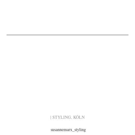
| STYLING, KÖLN
susannemarx_styling