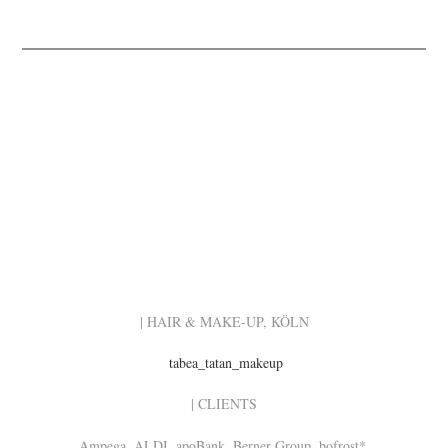
| HAIR & MAKE-UP, KÖLN
tabea_tatan_makeup
| CLIENTS
Ampega, ALDI, apoBank, Berner Group, bofrost*,